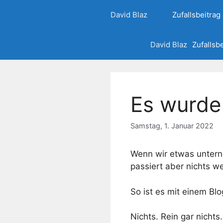
Zum
David Blaz
Zufallsbeitrag
Inhalt
springen
David Blaz
Zufallsb
Es wurde
Samstag, 1. Januar 2022
Wenn wir etwas untern
passiert aber nichts we
So ist es mit einem Blo
Nichts. Rein gar nichts.