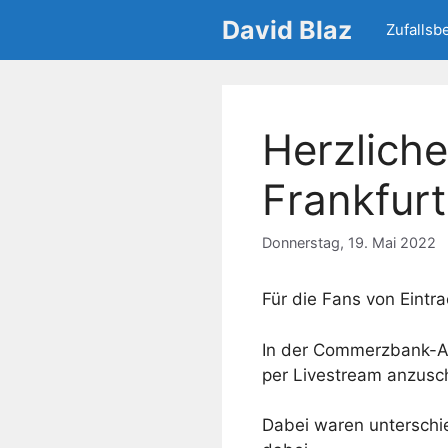
Zum
David Blaz
Zufallsb
Inhalt
springen
Herzlich
Frankfurt
Donnerstag, 19. Mai 2022
Für die Fans von Eintr
In der Commerzbank-
per Livestream anzusc
Dabei waren unterschie