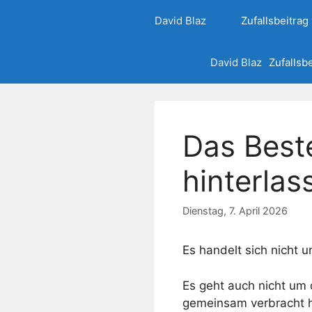
Zum
David Blaz
Zufallsbeitrag
Inhalt
springen
David Blaz
Zufallsb
Das Best
hinterlas
Dienstag, 7. April 2026
Es handelt sich nicht u
Es geht auch nicht um d
gemeinsam verbracht 