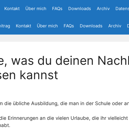
Kontakt
Über mich
FAQs
Downloads
Archiv
Daten
eitrag
Kontakt
Über mich
FAQs
Downloads
Archiv
e, was du deinen Na
sen kannst
m die übliche Ausbildung, die man in der Schule oder an 
ie Erinnerungen an die vielen Urlaube, die ihr vielleich
habt.